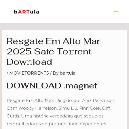
Skip
Main
to
Men
content
Resgate Em Alto Mar
2025 Safe To𝚛rent
Dow𝚗load
/
MOVIETORRENTS
/ By
bartula
DOWNLOAD .magnet
Resgate Em Alto Mar: Dirigido por Alex Parkinson.
Com Woody Harrelson, Simu Liu, Finn Cole, Cliff
Curtis. Uma história verdadeira que segue os
mergulhadores de profundidade experientes