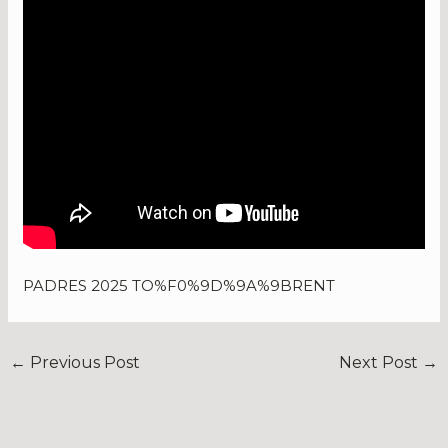
PADRES 2025 TO%F0%9D%9A%9BRENT
←
Previous Post
Next Post
→