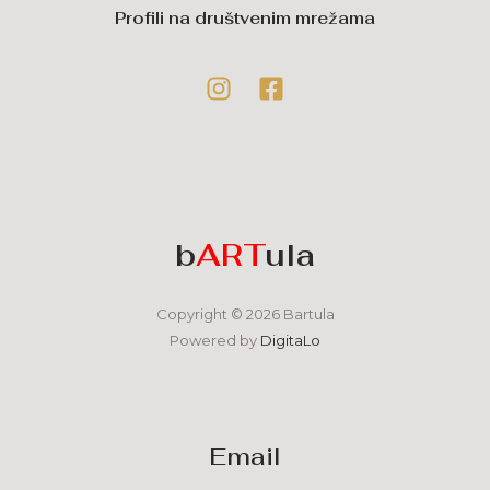
Profili na društvenim mrežama
b
ART
ula
Copyright © 2026 Bartula
Powered by
DigitaLo
Email