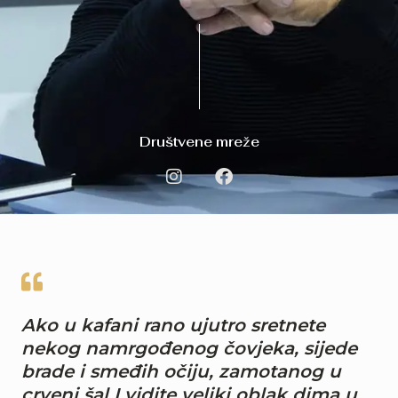
Društvene mreže
I
F
n
a
s
c
t
e
a
b
g
o
r
o
a
k
m
Ako u kafani rano ujutro sretnete
nekog namrgođenog čovjeka, sijede
brade i smeđih očiju, zamotanog u
crveni šal I vidite veliki oblak dima u